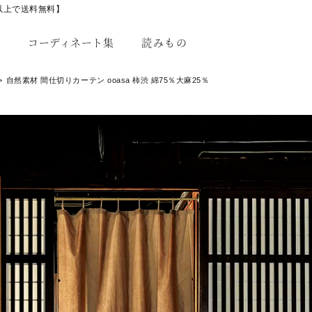
以上で送料無料】
コーディネート集
読みもの
自然素材 間仕切りカーテン ooasa 柿渋 綿75％大麻25％