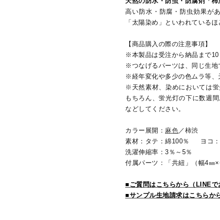
天然の防水・防虫・防腐剤「柿
高い防水・防腐・防虫効果が
「太陽染め」といわれているほ
【商品購入の際の注意事項】
※本製品は受注から納品まで1
※つなげるパーツは、同じ生地
※経年変化や多少の色ムラ等、
※天然素材、染めにおいては蛍
もちろん、蛍光灯の下に数週間
などしてください。
カラー展開：
麻色
／柿渋
素材：タテ：綿100％ ヨコ：
洗濯伸縮率：3％～5％
付属パーツ：「共紐」（幅4㎜×
■ご質問はこちらから（LINE
■サンプル生地請求はこちらか