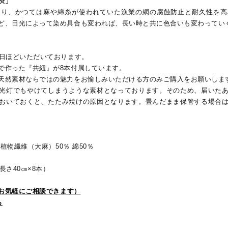
渋」
あり、かつては麻や綿糸が使われていた漁業の網の腐蝕防止と耐久性を高
ど、日光によって染め具合も変われば、長い時と共に色合いも変わってい
0日ほどいただいております。
で作った『共紐』が8本付属しています。
天然素材ならではの魅力をお愉しみいただける方のみご購入をお願いしま
光灯でもやけてしまうような素材となっております。そのため、届いた
おいておくと、たたみ焼けの原因となります。畳んだまま保管する場合
植物繊維（大麻）50％ 綿50％
長さ40㎝×8本）
でお気軽にご相談できます）
ら