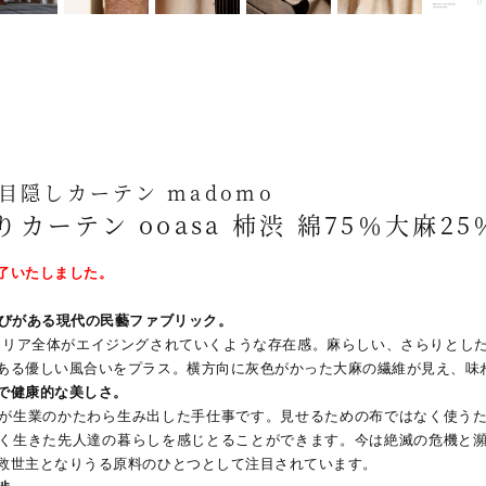
目隠しカーテン madomo
カーテン ooasa 柿渋 綿75％大麻25
了いたしました。
喜びがある現代の民藝ファブリック。
リア全体がエイジングされていくような存在感。麻らしい、さらりとし
ある優しい風合いをプラス。横方向に灰色がかった大麻の繊維が見え、味
で健康的な美しさ。
が生業のかたわら生み出した手仕事です。見せるための布ではなく使う
く生きた先人達の暮らしを感じとることができます。今は絶滅の危機と
救世主となりうる原料のひとつとして注目されています。