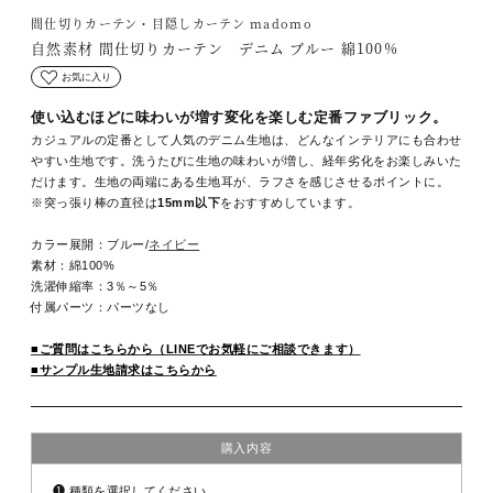
間仕切りカーテン・目隠しカーテン madomo
自然素材 間仕切りカーテン デニム ブルー 綿100%
お気に入り
使い込むほどに味わいが増す変化を楽しむ定番ファブリック。
カジュアルの定番として人気のデニム生地は、どんなインテリアにも合わせ
やすい生地です。洗うたびに生地の味わいが増し、経年劣化をお楽しみいた
だけます。生地の両端にある生地耳が、ラフさを感じさせるポイントに。
※突っ張り棒の直径は
15mm以下
をおすすめしています。
カラー展開：ブルー/
ネイビー
素材：綿100%
洗濯伸縮率：3％～5％
付属パーツ：パーツなし
■ご質問はこちらから（LINEでお気軽にご相談できます）
■サンプル生地請求はこちらから
購入内容
❶
種類を選択してください。