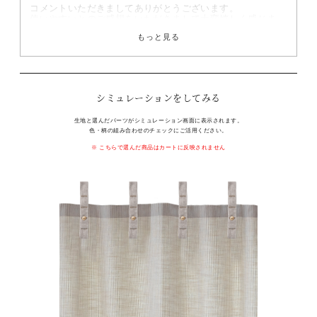
コメントいただきましてありがとうございます。

使いやすいとのご感想をいただきまして大変嬉しく感じま
す。

もっと見る
強調しないストライプとなっており、合わせやすいかと思い
ます。
シミュレーションをしてみる
生地と選んだパーツがシミュレーション画面に表示されます。
色・柄の組み合わせのチェックにご活用ください。
こちらで選んだ商品はカートに反映されません