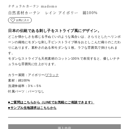
ナチュラルカーテン madomo
自然素材カーテン レイン アイボリー 綿100%
お気に入り
日本の伝統である刺し子をストライプ風にデザイン。
どこか懐かしさを感じる手ぬぐいのような風合いは、さらりとしたヘリンボ
ーンの織地にモダンな刺し子ピンストライプ柄をおとしこんだ織りのこだわ
りにあります。素朴さのある和モダンな１枚。ラフな雰囲気で掛けられま
す。
モダンなストライプも天然素材のコットン100％で表現すると、優しいナチ
ュラルな雰囲気に仕上がります。
カラー展開：アイボリー/
ブラック
素材：綿100%
洗濯伸縮率：3％～5％
付属パーツ：パーツなし
■ご質問はこちらから（LINEでお気軽にご相談できます）
■サンプル生地請求はこちらから
購入内容