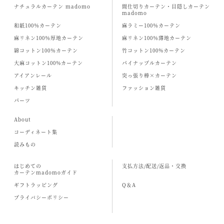
ナチュラルカーテン madomo
間仕切りカーテン・目隠しカーテン
madomo
和紙100％カーテン
麻ラミー100％カーテン
麻リネン100％厚地カーテン
麻リネン100％薄地カーテン
綿コットン100％カーテン
竹コットン100%カーテン
大麻コットン100%カーテン
パイナップルカーテン
アイアンレール
突っ張り棒×カーテン
キッチン雑貨
ファッション雑貨
パーツ
About
コーディネート集
読みもの
はじめての
支払方法/配送/返品・交換
カーテンmadomoガイド
ギフトラッピング
Q＆A
プライバシーポリシー