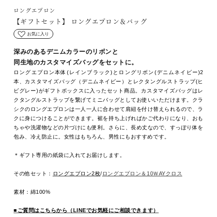
ロングエプロン
【ギフトセット】 ロングエプロン＆バッグ
お気に入り
深みのあるデニムカラーのリボンと
同生地のカスタマイズバッグをセットに。
ロングエプロン本体(レインブラック)とロングリボン(デニムネイビー)2
本、カスタマイズバッグ（デニムネイビー）とレクタングルストラップ(ヒ
ビグレー)がギフトボックスに入ったセット商品。カスタマイズバッグはレ
クタングルストラップを繋げてミニバッグとしてお使いいただけます。クラ
シクのロングエプロンは一人一人に合わせて肩紐を付け替えられるので、ラ
クに身につけることができます。裾を持ち上げればかご代わりになり、おも
ちゃや洗濯物などの片づけにも便利。さらに、長め丈なので、すっぽり体を
包み、冷え防止に。女性はもちろん、男性にもおすすめです。
＊ギフト専用の紙袋に入れてお届けします。
その他セット：
ロングエプロン2枚
/
ロングエプロン＆10ＷAYクロス
素材：綿100%
■ご質問はこちらから（LINEでお気軽にご相談できます）